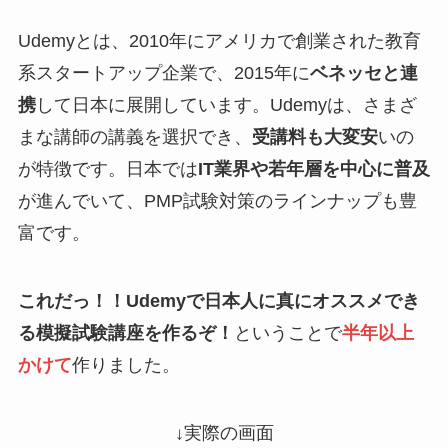
Udemyとは、2010年にアメリカで創業された教育
系スタートアップ企業で、2015年に
ベネッセと連
携
して日本に展開しています。Udemyは、さまざ
まな講師の講義を選択でき、
受講料も大変安
いの
が特徴です。日本では
IT業界や若年層を中心に普及
が進んでいて、PMP試験対策のラインナップも豊
富です。
これだっ！！Udemyで日本人に真にオススメでき
る模擬試験講座を作るぞ！
ということで
半年以上
かけて
作りました。
↓実際の画面