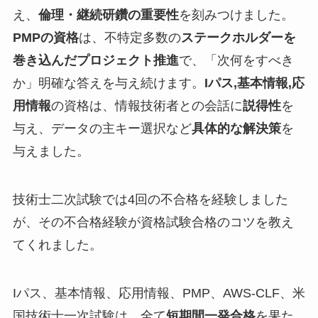
え、
倫理・継続研鑽の重要性
を刻みつけました。
PMPの資格
は、不特定多数の
ステークホルダーを
巻き込んだプロジェクト推進
で、「次何をすべき
か」明確な答えを与え続けます。
Iパス,基本情報,応
用情報
の資格は、情報技術者との会話に
説得性
を
与え、データの主キー選択など
具体的な解決策
を
与えました。
技術士二次試験では4回の不合格を経験しました
が、その不合格経験が資格試験合格のコツを教え
てくれました。
Iパス、基本情報、応用情報、PMP、AWS-CLF、米
国技術士一次試験は、全て
短期間一発合格
を果た