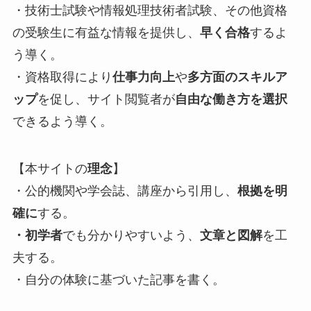
・技術士試験や情報処理技術者試験、その他資格
の受験生に有益な情報を提供し、
早く合格
するよ
う導く。
・資格取得により
仕事力向上
や
多方面のスキルア
ップ
を促し、サイト閲覧者が
自由な働き方を選択
できるよう導く。
【本サイトの
理念
】
・公的機関や学会誌、講座から引用し、
根拠を明
確に
する。
・初学者
でも分かりやすいよう、
文章と図解
を工
夫する。
・自分の体験に基づいた記事を書く。