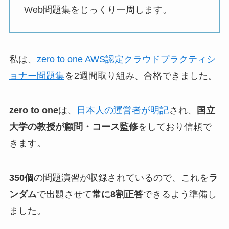
Web問題集をじっくり一周します。
私は、
zero to one AWS認定クラウドプラクティシ
ョナー問題集
を2週間取り組み、合格できました。
zero to one
は、
日本人の運営者が明記
され、
国立
大学の教授が顧問・コース監修
をしており信頼で
きます。
350個
の問題演習が収録されているので、これを
ラ
ンダム
で出題させて
常に8割正答
できるよう準備し
ました。