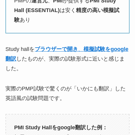
PMPの
運営元
、
PMI
が提供する
PMI Study
Hall (ESSENTIAL)
は安く
精度の高い模擬試
験
あり
Study hallを
ブラウザーで開き
、
模擬試験をgoogle
翻訳
したものが、実際の試験形式に近いと感じま
した。
実際のPMP試験で驚くのが「いかにも翻訳」した
英語風の試験問題です。
PMI Study Hallをgoogle翻訳した例：