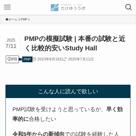
ホーム
PMP
PMPの模擬試験 | 本番の試験と近
2025
7/11
く比較的安いStudy Hall
PR
2023年9月18日
2025年7月11日
PMP
こんな人に読んで欲しい
PMP試験を受けようと思っているが、
早く効
率的に
合格したい
令和5年からの新傾向
での試験を経験した人