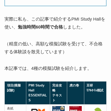
実際に私も、この記事で紹介するPMI Study Hallを
使い、
勉強時間60時間で合格
しました。
（精度の低い、高額な模擬試験を受けて、不合格
する体験談を散見しています）
本記事では、4種の模擬試験を紹介します。
項目(模擬
PMI Study
完全攻
虎の巻
豆研
試験)
Hall
略
ﾘｱﾙﾀｲﾑ模試
ESSENTIAL
テキス
S
ト
表紙