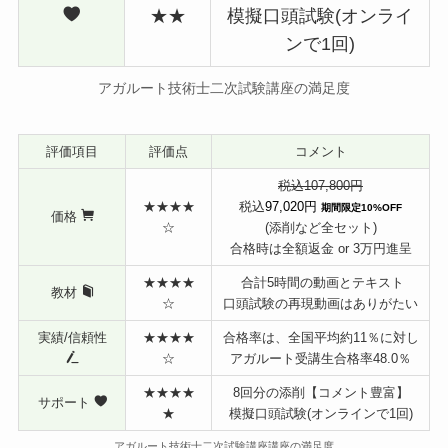
★★
模擬口頭試験(オンライ
ンで1回)
アガルート技術士二次試験講座の満足度
評価項目
評価点
コメント
税込107,800円
★★★★
税込
97,020円
期間限定10%OFF
価格
☆
(添削など全セット)
合格時は全額返金 or 3万円進呈
★★★★
合計5時間の動画とテキスト
教材
☆
口頭試験の再現動画はありがたい
実績/信頼性
★★★★
合格率は、全国平均約11％に対し
☆
アガルート受講生合格率48.0％
★★★★
8回分の添削【コメント豊富】
サポート
★
模擬口頭試験(オンラインで1回)
アガルート技術士二次試験講座講座の満足度