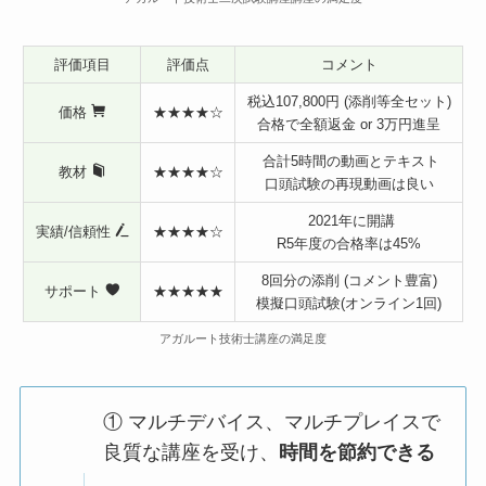
評価項目
評価点
コメント
税込107,800円 (添削等全セット)
価格
★★★★☆
合格で全額返金 or 3万円進呈
合計5時間の動画とテキスト
教材
★★★★☆
口頭試験の再現動画は良い
2021年に開講
実績/信頼性
★★★★☆
R5年度の合格率は45%
8回分の添削 (コメント豊富)
サポート
★★★★★
模擬口頭試験(オンライン1回)
アガルート技術士講座の満足度
① マルチデバイス、マルチプレイスで
良質な講座を受け、
時間を節約できる