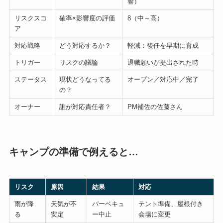
響）
リスクスコ
確率×影響度の評価
8（中～高）
ア
対応戦略
どう対応するか？
軽減：後任を早期に育成
トリガー
リスクの議論
退職願いが提出された時
ステータス
現状どうなってる
オープン／対応中／完了
の？
オーナー
誰が対応責任者？
PM補佐の佐藤さん
キャンプの準備で例えると…
リスク
原因
結果
対応
雨が降
天気が不
バーベキュ
テント準備、屋根付き
る
安定
ー中止
会場に変更