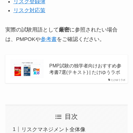
リスク登録簿
リスク対応策
実際の試験用語として
厳密
に参照されたい場合
は、PMPOKや
参考書
をご確認ください。
PMP試験の独学者向けおすすめ参
考書7選(テキスト) | たけゆうラボ
たけゆうラボ
目次
リスクマネジメント全体像