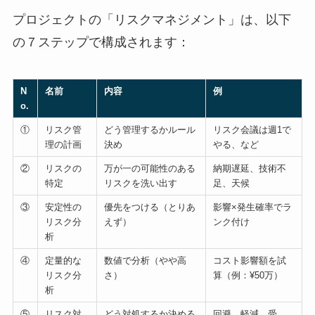
プロジェクトの「リスクマネジメント」は、以下
の７ステップで構成されます：
N
名前
内容
例
o.
①
リスク管
どう管理するかルール
リスク会議は週1で
理の計画
決め
やる、など
②
リスクの
万が一の可能性のある
納期遅延、技術不
特定
リスクを洗い出す
足、天候
③
安定性の
優先をつける（とりあ
影響×発生確率でラ
リスク分
えず）
ンク付け
析
④
定量的な
数値で分析（やや高
コスト影響額を試
リスク分
さ）
算（例：¥50万）
析
⑤
リスク対
どう対処するか決める
回避、軽減、受