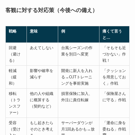
客観に対する対応策（今後への備え）
戦略
意味
例
痛くて言う
と…
回避
あえてしない
台風シーズンの作
「そもそも近
（避け
業を別日へ変更
づかない」作
る）
戦！
軽減
影響や確率を
開発に新人を入れ
「クッション
（緩
減らす
る→OJTトレーニ
を用意してお
和）
ングを事前実施
く」作戦
移転
他の人や組織
損害保険に加入、
「保険屋さん
（トラ
に概算する
外注に責任転嫁
に守る」作戦
ンスフ
（契約など）
ァー）
受容
もし起きたら
サーバーダウンが
「運命に身を
（受け
そのとき考え
月1回あるかも→放
委ねる」作戦