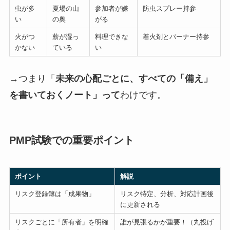
虫が多
夏場の山
参加者が嫌
防虫スプレー持参
い
の奥
がる
火がつ
薪が湿っ
料理できな
着火剤とバーナー持参
かない
ている
い
→つまり「
未来の心配ごとに、すべての「備え」
を書いておくノート」って
わけです。
PMP試験での重要ポイント
ポイント
解説
リスク登録簿は「成果物」
リスク特定、分析、対応計画後
に更新される
リスクごとに「所有者」を明確
誰が見張るかが重要！（丸投げ