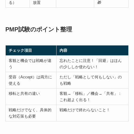
る）
放置
🎁
PMP試験のポイント整理
チェック項目
内容
客観と機会では戦略が違
忘れたことに注意！「回避」はほん
う
の少ししか使わない！
受容（Accept）は両方に
ただし「戦略として何もしない」の
使える
も戦略
移転と共有の違い
客観→「移転」／機会→「共有」：
これ超よく出る！
戦略だけでなく、具体的
戦略だけで終わらないこと！
な対応策も必要