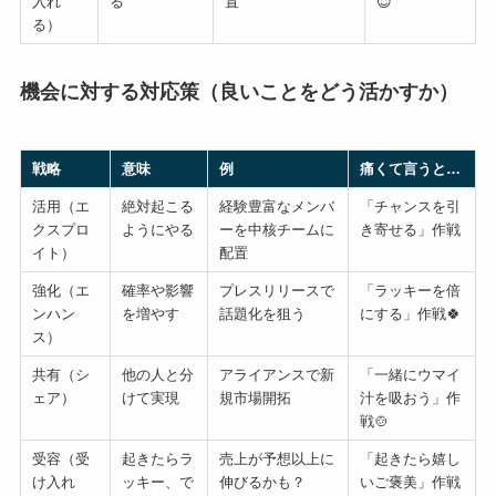
入れ
る
置
😇
る）
機会に対する対応策（良いことをどう活かすか）
戦略
意味
例
痛くて言うと…
活用（エ
絶対起こる
経験豊富なメンバ
「チャンスを引
クスプロ
ようにやる
ーを中核チームに
き寄せる」作戦
イト）
配置
強化（エ
確率や影響
プレスリリースで
「ラッキーを倍
ンハン
を増やす
話題化を狙う
にする」作戦🍀
ス）
共有（シ
他の人と分
アライアンスで新
「一緒にウマイ
ェア）
けて実現
規市場開拓
汁を吸おう」作
戦🍲
受容（受
起きたらラ
売上が予想以上に
「起きたら嬉し
け入れ
ッキー、で
伸びるかも？
いご褒美」作戦