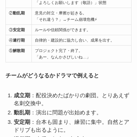
「よろしくお願いします（敬語）」状態
②
動乱期
意見の対立・摩擦が起きる。
「それ違う？」→チーム崩壊危機⚡
③
安定期
ルールや信頼関係ができます。
④
遂行期
自律的・建設的に協力し合い、成果を出す。
⑤
解散期
プロジェクト完了・終了。
「あー、なんかさびしいね…」
チームがどうなるかドラマで例えると
成立期
：配役決めたばかりの劇団。とりあえず
名刺交換中。
動乱期
：演出に問題が出始めます。
安定期
：台本も固まり、練習に集中。自然とア
ドリブも出るように。