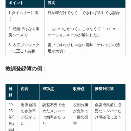
ポイント
説明
1.タイムリーに書
終結時だけでなく、できれば途中でも記録
く
2. 感情ではなく事
「あいつむかつく」じゃなくて「コミュニ
実ベースで
ケーションルールが解決した」
3. 次回プロジェク
書いて終わりじゃない意味！ナレッジの活
トに
正しく共有
用が大切！
教訓登録簿の例：
日
内容
成功点
改善点
推奨対応策
付
20
進捗会議
調整不要で進
役割分担
会議招集前に必
25
の参加率
めたメンバー
が免除で
要なメンバーだ
年5
が低かっ
は効率的だっ
一部の損
け明確化しよう
月2
た
た
害
2日