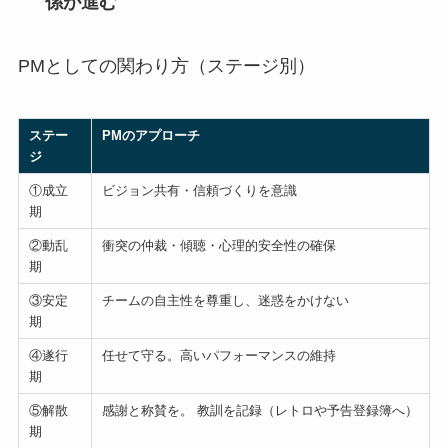
係が進む
PMとしての関わり方（ステージ別）
ステー
PMのアプローチ
ジ
①成立
ビジョン共有・信頼づくりを意識
期
②動乱
衝突の仲裁・傾聴・心理的安全性の確保
期
③安定
チームの自主性を尊重し、迷惑をかけない
期
④遂行
任せて守る。高いパフォーマンスの維持
期
⑤解散
感謝と称賛を。 教訓を記録（レトロや予告登録簿へ）
期