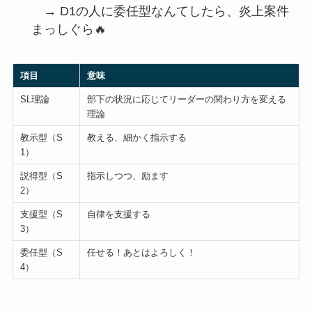
→ D1の人に委任型なんてしたら、炎上案件
まっしぐら🔥
項目
意味
SL理論
部下の状況に応じてリーダーの関わり方を変える
理論
教示型（S
教える、細かく指示する
1）
説得型（S
指示しつつ、励ます
2）
支援型（S
自律を支援する
3）
委任型（S
任せる！あとはよろしく！
4）