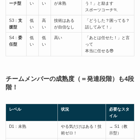
ーチ型
い
い
が未熟
う！」と励ます
スポーツコーチ🏃
S3：
支
低
高
技術はある
「どうした？困ってる？
援型
い
い
が自信なし
話してみて！」
S4：
委
低
低
高い
「あとは任せた！」と言
任型
い
い
って
本当に任せる😎
チームメンバーの成熟度（＝発達段階）も4段
階！
レベル
状況
必要なスタ
イル
D1：未熟
やる気だけはある！技
→ S1（教
術ゼロ！
示型）