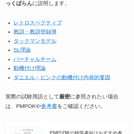
っくばらん
に説明します。
レトロスペクティブ
教訓・教訓登録簿
タックマンモデル
SL理論
バーチャルチーム
動機付け理論
ダニエル・ピンクの動機付け内発的要因
実際の試験用語として
厳密
に参照されたい場合
は、PMPOKや
参考書
をご確認ください。
PMP試験の独学者向けおすすめ参