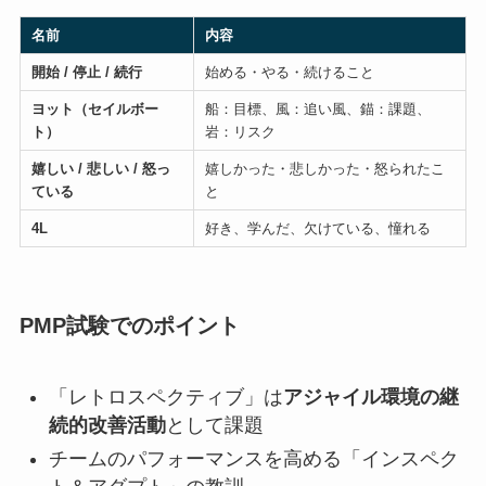
名前
内容
開始 / 停止 / 続行
始める・やる・続けること
ヨット（セイルボー
船：目標、風：追い風、錨：課題、
ト）
岩：リスク
嬉しい / 悲しい / 怒っ
嬉しかった・悲しかった・怒られたこ
ている
と
4L
好き、学んだ、欠けている、憧れる
PMP試験でのポイント
「レトロスペクティブ」は
アジャイル環境の継
続的改善活動
として課題
チームのパフォーマンスを高める「インスペク