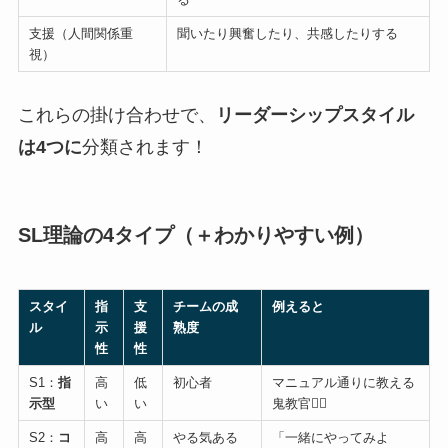
支援（人間関係重
聞いたり興奮したり、共感したりする
視）
これらの掛け合わせで、
リーダーシップスタイル
は4つに
分類されます！
SL理論の4タイプ（＋わかりやすい例）
スタイ
指
支
チームの成
例えると
ル
示
援
熟度
性
性
S1：
指
高
低
初心者
マニュアル通りに教える
示型
い
い
鬼教官👨‍✈️
S2：
コ
高
高
やる気ある
「一緒にやってみよ