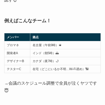
例えばこんなチーム！
メンバー
拠点
プロマネ
名古屋（午前9時）☀
開発者A
インド（朝5時）🌅
デザイナーB
カナダ（夜7時）🌙
テスターC
在宅（どこにいるか不明…Wi-Fi遅め）📶
→会議のスケジュール調整で全員が泣くヤツです
😇