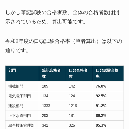
しかし筆記試験の合格者数、全体の合格者数は開
示されているため、算出可能です。
令和2年度の口頭試験合格率（筆者算出）は以下の
通りです。
部門
筆記合格者
口頭合格者
口頭試験合格
数
数
率
機械部門
185
142
76.8%
電気電子部門
134
124
92.5%
建設部門
1333
1216
91.2%
上下水道部門
203
181
89.2%
総合技術管理部
341
325
95.3%